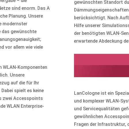
ergabe – die
gewünschten Standort dur
etze sind enorm. Das A
Dämmungseigenschaften d
iche Planung. Unsere
berücksichtigt. Nach Auf
fe modernster
Hilfe unserer Simulations
e das gewünschte
der benötigten WLAN-Sende
lanungsgenauigkeit;
erwartende Abdeckung de
d vor allem wie viele
Professione
gten WLAN-Komponenten
Unternehm
lich. Unsere
zug auf die für Ihr
abei spielt es keine
LanCologne ist ein Spezia
bis zwei Accesspoints
und komplexer WLAN-Syst
ende WLAN Enterprise-
und Servicequalitäten gef
gewöhnlichen Accesspoint
Fragen der Infrastruktur,