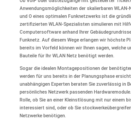
Ob VoIP oder Gästezugänge mit gesteuerter Ticketv
Anwendungsmöglichkeiten der skalierbaren WLAN-N
und O eines optimalen Funknetzwerks ist die gründl
zertifizierten WLAN-Spezialisten simulieren mit Hil
Computersoftware anhand Ihrer Gebäudegrundriss
Funknetz. Auf diesem Wege erlangen wir höchste P
bereits im Vorfeld können wir Ihnen sagen, welche un
Bauteile für Ihr WLAN Netz benötigt werden.
Sogar die idealen Montagepositionen der benöti
werden für uns bereits in der Planungsphase ersicht
unabhängigen Experten beraten Sie zuverlässig in Be
persönliches Netzwerk passenden Hardwaremodule. D
Rolle, ob Sie an einer Kleinstlösung mit nur einem 
interessiert sind, oder ob Sie stockwerkeübergreif
Netzwerke benötigen.