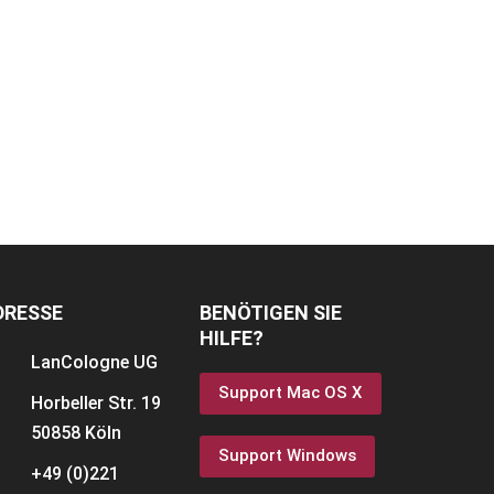
DRESSE
BENÖTIGEN SIE
HILFE?
LanCologne
UG
Support Mac OS X
Horbeller Str. 19
50858 Köln
Support Windows
+49 (0)221