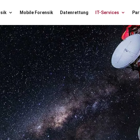
sik
Mobile Forensik
Datenrettung
IT-Services
Par