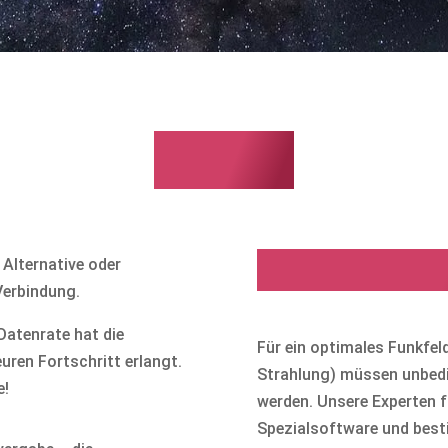
WLAN
WLAN-Ausl
Alternative oder
Verbindung.
Datenrate hat die
Für ein optimales Funkfe
ren Fortschritt erlangt.
Strahlung) müssen unbedi
e!
werden. Unsere Experten 
Spezialsoftware und bes