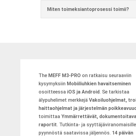
Miten toimeksiantoprosessi toimii?
The
MEFF M3-PRO
on ratkaisu seuraaviin
kysymyksiin
Mobiiliuhkien havaitseminen
osoitteessa
iOS ja Android
. Se tarkistaa
älypuhelimet merkkejä
Vakoiluohjelmat, troi
haittaohjelmat ja järjestelmän poikkeavuu
toimittaa
Ymmärrettävät, dokumentoitav
raportit
. Tutkinta- ja syyttäjäviranomaisill
pyynnöstä saatavissa jäljennös.
14 päivän