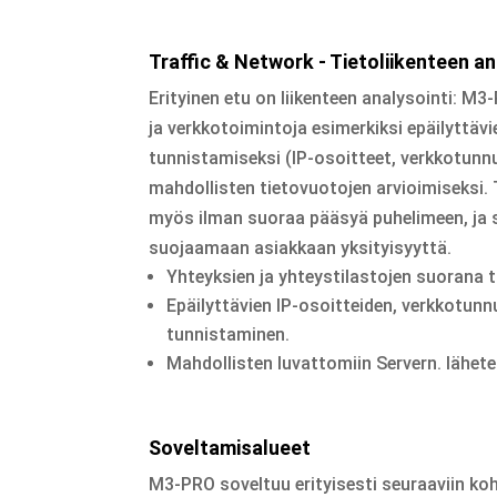
Traffic & Network - Tietoliikenteen an
Erityinen etu on liikenteen analysointi: M3
ja verkkotoimintoja esimerkiksi epäilyttäv
tunnistamiseksi (IP-osoitteet, verkkotunn
mahdollisten tietovuotojen arvioimiseksi. 
myös ilman suoraa pääsyä puhelimeen, ja 
suojaamaan asiakkaan yksityisyyttä.
Yhteyksien ja yhteystilastojen suorana t
Epäilyttävien IP-osoitteiden, verkkotun
tunnistaminen.
Mahdollisten luvattomiin Servern. lähetet
Soveltamisalueet
M3-PRO soveltuu erityisesti seuraaviin koh