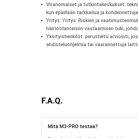
Viranomaiset ja tutkintakeskukset: teknin
kun epäillään tarkkailua ja kohdennettuj
Yritys: Yritys: Riskien ja vaatimustenm
häiriötilanteisiin vastaamisen tuki, johd
Yksityishenkilöt: perusteltu arviointi, jos
ahdisteluohjelmia tai vaarannettuja laitt
F.A.Q.
Mitä M3-PRO testaa?