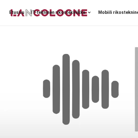
Etusivu
IT-tekninen rikostekniikka
Mobiili rikostekni