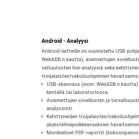
Android - Analyysi
Android-laitteille on suunniteltu USB-pohja
WebADB:n kautta), asennettujen sovellusten
valtuutusten live-analyysiä sekä kehittyne
troijalaisten/vakoiluohjelmien havaitsemis
USB-skannaus (esim. WebADB:n kautta) n
kentällä tai laboratoriossa.
Asennettujen sovellusten ja turvallisuute
analysointi.
Kehittyneiden troijalaisten/vakoiluohjelm
järjestelmäpoikkeavuuksien havaitsemin
Monikieliset PDF-raportit (kokoonpanost