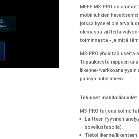
MEFF M3-PRO on ammattima
mobiiliuhkien havaitsemise
joissa kyse ei ole arvailu
olemassa viitteitä valvon
toiminnasta - ja mitä täm
M3-PRO yhdistää useita a
Tapauksesta riippuen anal
liikenne-/verkkoanalyysin
pääsyä puhelimeen.
Tekniset mahdollisuudet
M3-PRO tarjoaa kolme tu
Laitteen fyysinen analyy
sovellustasolla).
Tietoliikenne/liikenteen