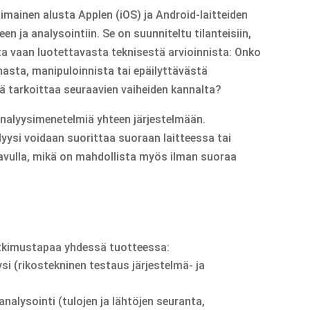
inen alusta Applen (iOS) ja Android-laitteiden
en ja analysointiin. Se on suunniteltu tilanteisiin,
sta vaan luotettavasta teknisestä arvioinnista: Onko
nasta, manipuloinnista tai epäilyttävästä
ä tarkoittaa seuraavien vaiheiden kannalta?
nalyysimenetelmiä yhteen järjestelmään.
yysi voidaan suorittaa suoraan laitteessa tai
 avulla, mikä on mahdollista myös ilman suoraa
tkimustapaa yhdessä tuotteessa:
si (rikostekninen testaus järjestelmä- ja
 analysointi (tulojen ja lähtöjen seuranta,