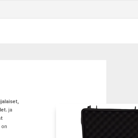
jalaiset,
det.
ja
at
e on