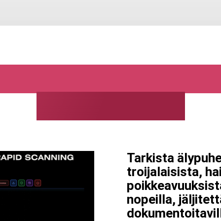
obiiliuhkien havait
ja Androidille
Tarkista älypuhe
troijalaisista, h
poikkeavuuksista
nopeilla, jäljitett
dokumentoitavill