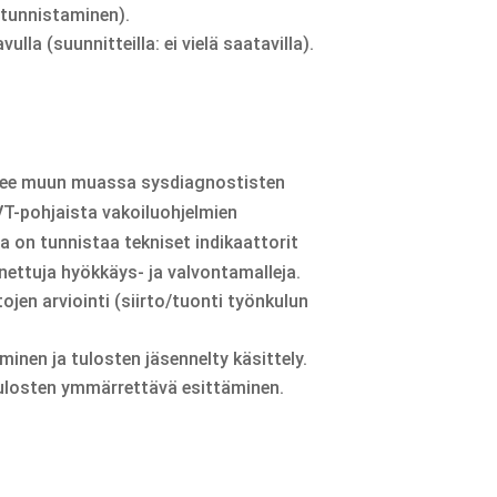
 tunnistaminen).
lla (suunnitteilla: ei vielä saatavilla).
kee muun muassa sysdiagnostisten
VT-pohjaista vakoiluohjelmien
 on tunnistaa tekniset indikaattorit
nettuja hyökkäys- ja valvontamalleja.
jen arviointi (siirto/tuonti työnkulun
inen ja tulosten jäsennelty käsittely.
tulosten ymmärrettävä esittäminen.