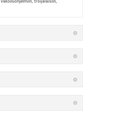
akoiluohjelmiin, troijalaisiin,