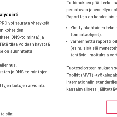
Tutkimuksen päätteeksi s
perustuvan jäsennellyn do
alysointi
Raportteja on kahdenlaisia
-PRO voi seurata yhteyksiä
Yksityiskohtainen teknine
ien kohteiden
toimintaohjeet).
ukset, DNS-toiminta) ja
varmennettu raportti oik
Tätä tilaa voidaan käyttää
(esim. sisäisiä menettely
se on suunniteltu
tehtäviä ilmoituksia var
allennus.
Tuoteselosteen mukaan ser
nusten ja DNS-toimintojen
Toolkit (MVT) -työkalupak
Internationalin standardie
tyjen tietojen arviointi.
kansainvälisesti jäljitettäv
teisiin: