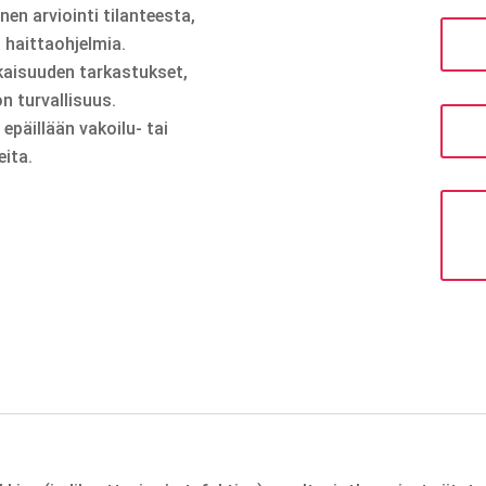
en arviointi tilanteesta,
a haittaohjelmia.
ukaisuuden tarkastukset,
on turvallisuus.
 epäillään vakoilu- tai
eita.