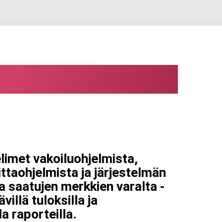
seminen iOS:lle
limet vakoiluohjelmista,
aittaohjelmista ja järjestelmän
 saatujen merkkien varalta -
ävillä tuloksilla ja
a raporteilla.