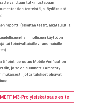
aatte valittuun tutkimustapaan
kumentaation testeistä ja löydöksistä.
:
n raportti (sisältää testit, aikataulut ja
eudelliseen/hallinnolliseen käyttöön
jä tai toimivaltaisille viranomaisille
ten).
tifiointi perustuu Mobile Verification
ettiin, ja se on suunnattu Amnesty
n mukaisesti, jotta tulokset olisivat
issä.
MEFF M3-Pro yleiskatsaus esite