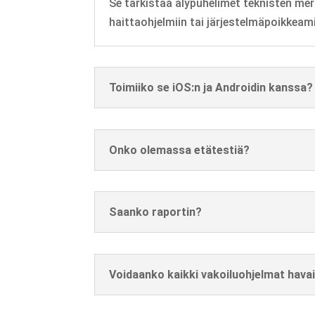
Se tarkistaa älypuhelimet teknisten merkk
haittaohjelmiin tai järjestelmäpoikkeamii
Toimiiko se iOS:n ja Androidin kanssa?
Onko olemassa etätestiä?
Saanko raportin?
Voidaanko kaikki vakoiluohjelmat hava