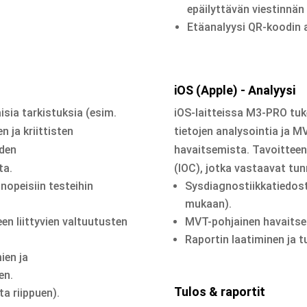
epäilyttävän viestinnän
Etäanalyysi QR-koodin avu
iOS (Apple) - Analyysi
isia tarkistuksia (esim.
iOS-laitteissa M3-PRO tu
 ja kriittisten
tietojen analysointia ja M
iden
havaitsemista. Tavoitteena
ta.
(IOC), jotka vastaavat tun
opeisiin testeihin
Sysdiagnostiikkatiedosto
mukaan).
en liittyvien valtuutusten
MVT-pohjainen havaitsem
Raportin laatiminen ja 
ien ja
en.
Tulos & raportit
a riippuen).