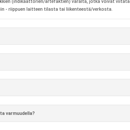
ien (indikaattorien/artefaktien) varalta, jotka voivat viitata v
n - riippuen laitteen tilasta tai liikenteestä/verkosta.
ita varmuudella?