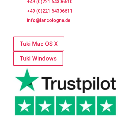
+49 (0)221 64306610
+49 (0)221 64306611
info@lancologne.de
Tarvitsetko apua?
Tuki Mac OS X
Tuki Windows