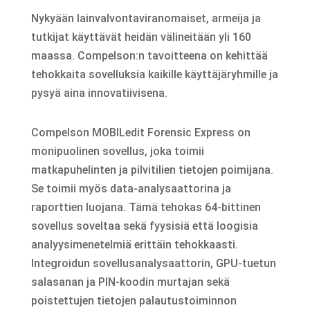
Nykyään lainvalvontaviranomaiset, armeija ja
tutkijat käyttävät heidän välineitään yli 160
maassa. Compelson:n tavoitteena on kehittää
tehokkaita sovelluksia kaikille käyttäjäryhmille ja
pysyä aina innovatiivisena.
Compelson MOBILedit Forensic Express on
monipuolinen sovellus, joka toimii
matkapuhelinten ja pilvitilien tietojen poimijana.
Se toimii myös data-analysaattorina ja
raporttien luojana. Tämä tehokas 64-bittinen
sovellus soveltaa sekä fyysisiä että loogisia
analyysimenetelmiä erittäin tehokkaasti.
Integroidun sovellusanalysaattorin, GPU-tuetun
salasanan ja PIN-koodin murtajan sekä
poistettujen tietojen palautustoiminnon