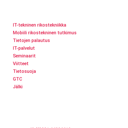
Yritys
IT-tekninen rikostekniikka
Mobiili rikostekninen tutkimus
Tietojen palautus
IT-palvelut
Seminaarit
Viitteet
Tietosuoja
GTC
Jälki
Osoite
LanCologne
UG
Horbeller Str. 19
50858 Köln