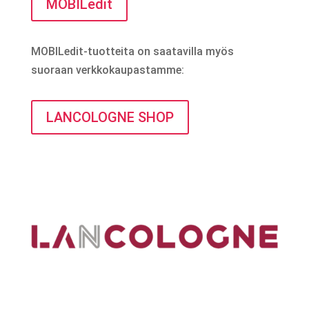
MOBILedit
MOBILedit-tuotteita on saatavilla myös
suoraan verkkokaupastamme:
LANCOLOGNE SHOP
Olemme verkko- ja tietotekniikka-alan IT-
asiantuntijoita Kölnin suuralueella.