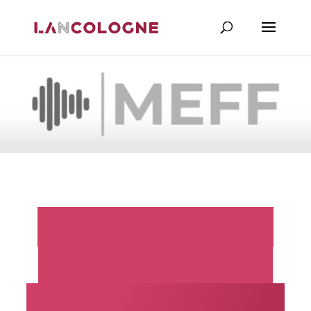
MEFF M3-PRO:
Registrering af
mobile trusler til