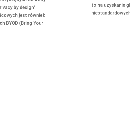
to na uzyskanie gł
ivacy by design"
niestandardowych
ńcowych jest również
ch BYOD (Bring Your