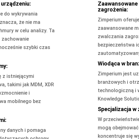
urządzeniu:
Zaawansowane f
zagrożenia:
e do wykrywania
Zimperium oferuje
znacza, że nie ma
zaawansowane mo
mury w celu analizy. Ta
zwalczania zagro
a zachowanie
bezpieczeństwa id
nocześnie szybki czas
zautomatyzowany
Wiodąca w bran
rmy:
Zimperium jest uz
 z istniejącymi
branżowych i otr
a, takimi jak MDM, XDR
technologiczną i 
wzmocnienie i
Knowledge Soluti
twa mobilnego bez
Specjalizacja w
W przeciwieństwi
mi:
mogą obejmować r
ony danych i pomaga
koncentruje się w
 dotyczących ochrony