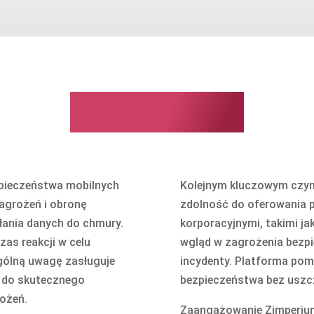
Zimperium
pieczeństwa mobilnych
Kolejnym kluczowym czyn
agrożeń i obronę
zdolność do oferowania pł
łania danych do chmury.
korporacyjnymi, takimi j
zas reakcji w celu
wgląd w zagrożenia bezpi
gólną uwagę zasługuje
incydenty. Platforma po
 do skutecznego
bezpieczeństwa bez uszc
rożeń.
Zaangażowanie Zimperium