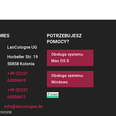
DRES
POTRZEBUJESZ
POMOCY?
LanCologne
UG
Obsługa systemu
Horbeller Str. 19
Mac OS X
50858 Kolonia
+49 (0)221
Obsługa systemu
64306610
Windows
+49 (0)221
64306611
info@lancologne.de
rzeżone