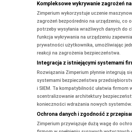
Kompleksowe wykrywanie zagrożeń na 
Zimperium wykorzystuje uczenie maszynow
zagrożeń bezpośrednio na urządzeniu, co o
potrzeby wysyłania wrażliwych danych do ch
funkcja wykrywania na urządzeniu zapewni
prywatności użytkownika, umożliwiając jed
reakcji na zagrożenia bezpieczeństwa.
Integracja z istniejącymi systemami fi
Rozwiązania Zimperium płynnie integrują się
systemami bezpieczeństwa przedsiębiorstw
i SIEM. Ta kompatybilność ułatwia firmom 
scentralizowanie architektury bezpieczeńs
konieczności wdrażania nowych systemów.
Ochrona danych i zgodność z przepisa
Zimperium przywiązuje dużą wagę do ochr
firmom w spełnieniu surowych wytycznych