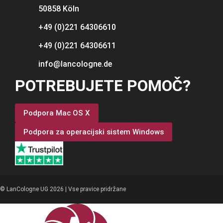
50858 Köln
+49 (0)221 64306610
+49 (0)221 64306611
info@lancologne.de
POTREBUJETE POMOČ?
Podpora Mac OS X
Podpora za operacijski sistem Windows
© LanCologne UG 2026 | Vse pravice pridržane