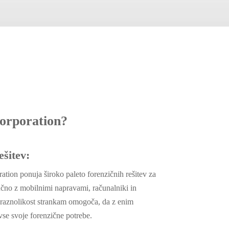
orporation?
ešitev:
tion ponuja široko paleto forenzičnih rešitev za
učno z mobilnimi napravami, računalniki in
 raznolikost strankam omogoča, da z enim
se svoje forenzične potrebe.