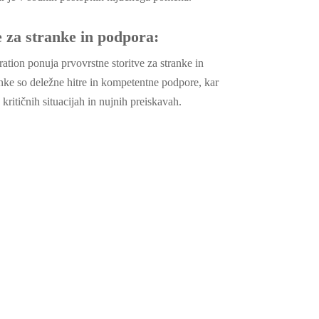
e za stranke in podpora:
tion ponuja prvovrstne storitve za stranke in
nke so deležne hitre in kompetentne podpore, kar
 kritičnih situacijah in nujnih preiskavah.