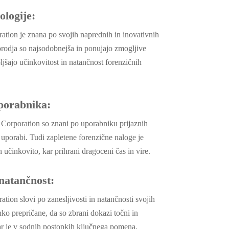
ologije:
tion je znana po svojih naprednih in inovativnih
orodja so najsodobnejša in ponujajo zmogljive
oljšajo učinkovitost in natančnost forenzičnih
uporabnika:
 Corporation so znani po uporabniku prijaznih
uporabi. Tudi zapletene forenzične naloge je
 učinkovito, kar prihrani dragoceni čas in vire.
 natančnost:
ion slovi po zanesljivosti in natančnosti svojih
hko prepričane, da so zbrani dokazi točni in
ar je v sodnih postopkih ključnega pomena.