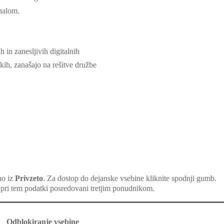
nalom.
h in zanesljivih digitalnih
ih, zanašajo na rešitve družbe
no iz
Privzeto
. Za dostop do dejanske vsebine kliknite spodnji gumb.
 pri tem podatki posredovani tretjim ponudnikom.
Odblokiranje vsebine