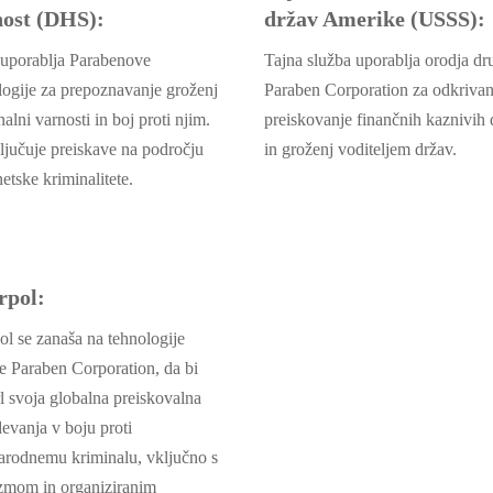
nost (DHS):
držav Amerike (USSS):
porablja Parabenove
Tajna služba uporablja orodja dr
logije za prepoznavanje groženj
Paraben Corporation za odkrivan
alni varnosti in boj proti njim.
preiskovanje finančnih kaznivih 
ljučuje preiskave na področju
in groženj voditeljem držav.
etske kriminalitete.
rpol:
pol se zanaša na tehnologije
e Paraben Corporation, da bi
l svoja globalna preiskovalna
devanja v boju proti
rodnemu kriminalu, vključno s
izmom in organiziranim