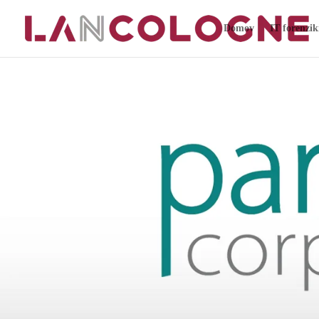
Domov
IT forenzik