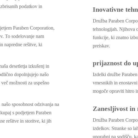
izbrisanih podatkov in
Inovativne tehn
Družba Paraben Corpora
jetjem Paraben Corporation,
tehnologijah. Njihova 
ev. To sodelovanje nam
funkcije, ki znatno izb
n napredne rešitve, ki
preiskav.
prijaznost do 
aša desetletja izkušenj in
Izdelki družbe Paraben
odlično dopolnjujejo našo
vmesnikih in enostavni 
e več možnosti za uspešno
mogoče opraviti hitro in
i našo sposobnost odzivanja na
Zanesljivost in
 Skupaj s podjetjem Paraben
Družba Paraben Corporat
rešitve in storitve, ki jih
izdelkov. Stranke so la
uporabni na sodišču, k