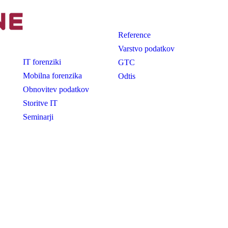
Družba
Na
Reference
dročju
Varstvo podatkov
IT forenziki
GTC
Mobilna forenzika
Odtis
Obnovitev podatkov
Storitve IT
Seminarji