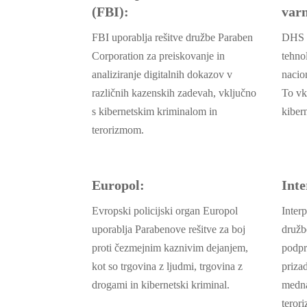
(FBI):
var
FBI uporablja rešitve družbe Paraben
DHS u
Corporation za preiskovanje in
tehno
analiziranje digitalnih dokazov v
nacion
različnih kazenskih zadevah, vključno
To vk
s kibernetskim kriminalom in
kibern
terorizmom.
Europol:
Inte
Evropski policijski organ Europol
Inter
uporablja Parabenove rešitve za boj
družb
proti čezmejnim kaznivim dejanjem,
podpr
kot so trgovina z ljudmi, trgovina z
priza
drogami in kibernetski kriminal.
medna
teror