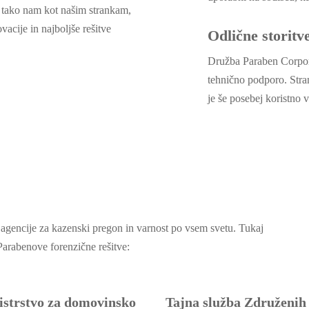
lo tako nam kot našim strankam,
acije in najboljše rešitve
Odlične storitv
Družba Paraben Corpora
tehnično podporo. Stra
je še posebej koristno v
agencije za kazenski pregon in varnost po vsem svetu. Tukaj
 Parabenove forenzične rešitve:
istrstvo za domovinsko
Tajna služba Združenih