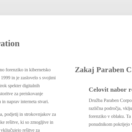
ation
Zakaj Paraben C
lno forenziko in kibernetsko
 1999 in je zaslovelo s svojimi
irok spekter digitalnih
Celovit nabor r
storitve za preiskovanje
Družba Paraben Corpora
in naprav interneta stvari.
različna področja, vklj
, podjetij in strokovnjakov za
forenziko v oblaku. Ta
e rešitve, ki so zmogljive in
ponudnikom pokrijejo v
vključujejo rešitve za