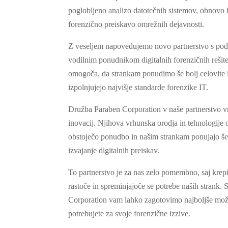
poglobljeno analizo datotečnih sistemov, obnovo 
forenzično preiskavo omrežnih dejavnosti.
Z veseljem napovedujemo novo partnerstvo s pod
vodilnim ponudnikom digitalnih forenzičnih rešit
omogoča, da strankam ponudimo še bolj celovite i
izpolnjujejo najvišje standarde forenzike IT.
Družba Paraben Corporation v naše partnerstvo vn
inovacij. Njihova vrhunska orodja in tehnologije 
obstoječo ponudbo in našim strankam ponujajo š
izvajanje digitalnih preiskav.
To partnerstvo je za nas zelo pomembno, saj krep
rastoče in spreminjajoče se potrebe naših strank.
Corporation vam lahko zagotovimo najboljše možne 
potrebujete za svoje forenzične izzive.