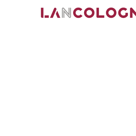
Smo strokovnjaki za IT na območju Kölna na po
omrežne in informacijske tehnologije.