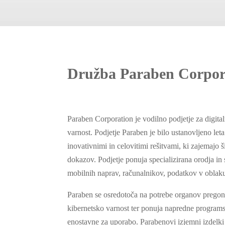
Družba Paraben Corpor
Paraben Corporation je vodilno podjetje za digita
varnost. Podjetje Paraben je bilo ustanovljeno leta
inovativnimi in celovitimi rešitvami, ki zajemajo š
dokazov. Podjetje ponuja specializirana orodja in 
mobilnih naprav, računalnikov, podatkov v oblaku 
Paraben se osredotoča na potrebe organov pregona
kibernetsko varnost ter ponuja napredne programsk
enostavne za uporabo. Parabenovi izjemni izdelki 