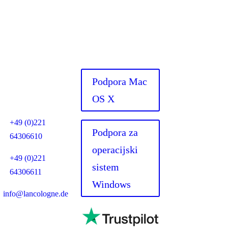
slov
Potrebujete
pomoč?
LanCologne
UG
Podpora Mac
Horbeller Str. 19
OS X
50858 Köln
+49 (0)221
Podpora za
64306610
operacijski
+49 (0)221
sistem
64306611
Windows
info@lancologne.de