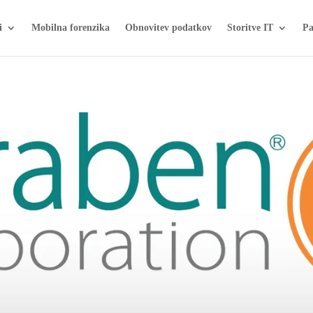
i
Mobilna forenzika
Obnovitev podatkov
Storitve IT
Pa