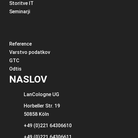
Storitve IT
Seminarji
Reference
Varstvo podatkov
GTC
Odtis
NASLOV
LanCologne
UG
Horbeller Str. 19
50858 Köln
+49 (0)221 64306610
+49 (0)221 64306611