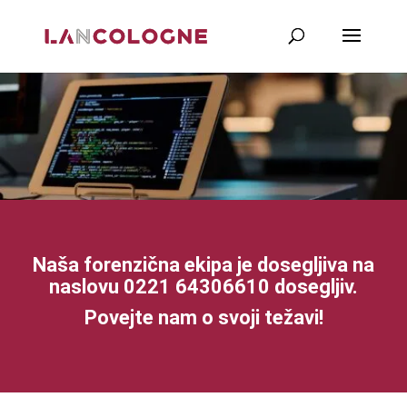
Naša forenzična ekipa je dosegljiva na
naslovu
0221 64306610
dosegljiv.
Povejte nam o svoji težavi!