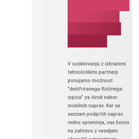
pridobivanje
je mogoče
za številne
naprave
V sodelovanju z izbranimi
tehnološkimi partnerji
ponujamo možnost
"dešifriranega fizičnega
izpisa" za širok nabor
mobilnih naprav. Ker se
seznam podprtih naprav
redno spreminja, vas bomo
na zahtevo z veseljem