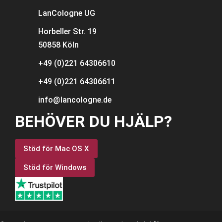
LanCologne
UG
Horbeller Str. 19
50858 Köln
+49 (0)221 64306610
+49 (0)221 64306611
info@lancologne.de
BEHÖVER DU HJÄLP?
Stöd för Mac OS X
Stöd för Windows