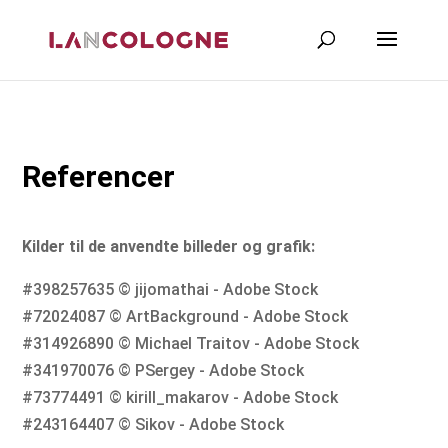
Referencer
Kilder til de anvendte billeder og grafik:
#398257635 © jijomathai - Adobe Stock
#72024087 © ArtBackground - Adobe Stock
#314926890 © Michael Traitov - Adobe Stock
#341970076 © PSergey - Adobe Stock
#73774491 © kirill_makarov - Adobe Stock
#243164407 © Sikov - Adobe Stock