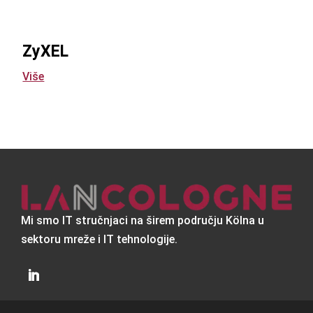
ZyXEL
Više
Mi smo IT stručnjaci na širem području Kölna u
sektoru mreže i IT tehnologije.