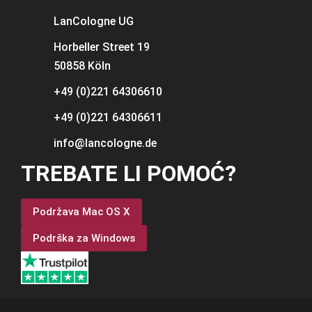
LanCologne
UG
Horbeller Street 19
50858 Köln
+49 (0)221 64306610
+49 (0)221 64306611
info@lancologne.de
TREBATE LI POMOĆ?
Podržava Mac OS X
Podrška za Windows