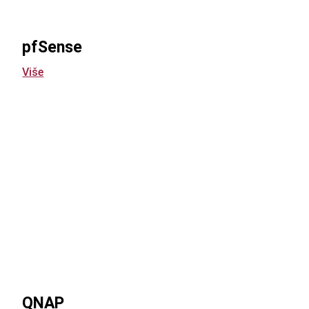
pfSense
Više
QNAP