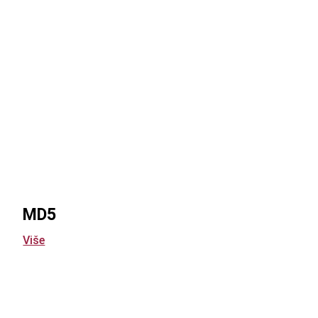
MD5
Više