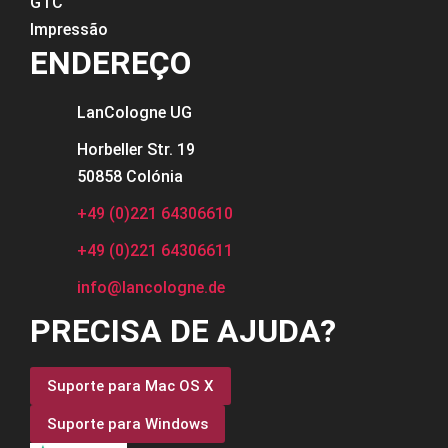
GTC
Impressão
ENDEREÇO
LanCologne
UG
Horbeller Str. 19
50858 Colónia
+49 (0)221 64306610
+49 (0)221 64306611
info@lancologne.de
PRECISA DE AJUDA?
Suporte para Mac OS X
Suporte para Windows