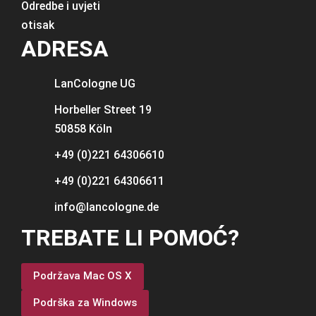
Odredbe i uvjeti
otisak
ADRESA
LanCologne
UG
Horbeller Street 19
50858 Köln
+49 (0)221 64306610
+49 (0)221 64306611
info@lancologne.de
TREBATE LI POMOĆ?
Podržava Mac OS X
Podrška za Windows