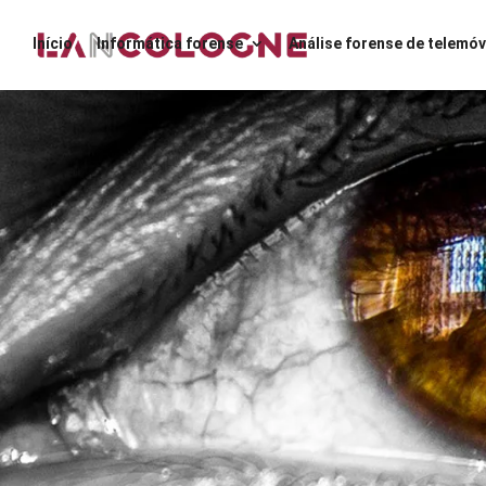
Início
Informática forense
Análise forense de telemóv