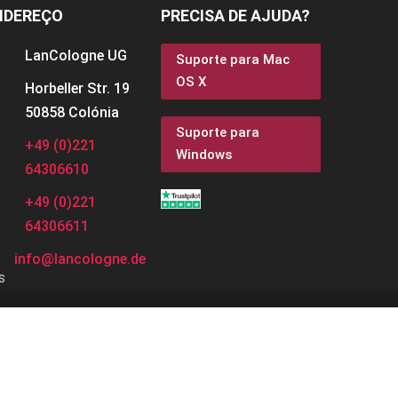
NDEREÇO
PRECISA DE AJUDA?
LanCologne
UG
Suporte para Mac
OS X
Horbeller Str. 19
50858 Colónia
Suporte para
+49 (0)221
Windows
64306610
+49 (0)221
64306611
info@lancologne.de
s