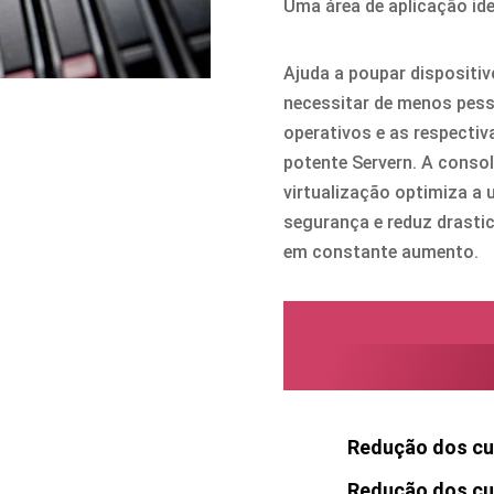
Uma área de aplicação ide
Ajuda a poupar dispositi
necessitar de menos pesso
operativos e as respecti
potente Servern. A conso
virtualização optimiza a 
segurança e reduz drasti
em constante aumento.
As suas va
LanCologne
Redução dos cu
Redução dos cus