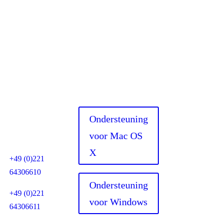
res
Heb je hulp
nodig?
LanCologne
UG
Ondersteuning
Horbeller Str. 19
voor Mac OS
50858 Keulen
X
+49 (0)221
64306610
Ondersteuning
+49 (0)221
voor Windows
64306611