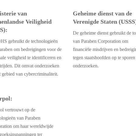
sterie van
Geheime dienst van de
enlandse Veiligheid
Verenigde Staten (USSS
S):
De geheime dienst gebruikt de to
HS gebruikt de technologieën
van Paraben Corporation om
araben om bedreigingen voor de
financiële misdrijven en bedreig
ale veiligheid te identificeren en
tegen staatshoofden op te sporen 
strijden. Dit omvat onderzoeken
onderzoeken.
t gebied van cybercriminaliteit.
rpol:
pol vertrouwt op de
ologieën van Paraben
ration om haar wereldwijde
zoeksinspanningen ter