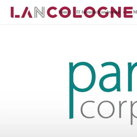
Home
IT forensisch onderzoek
Mo