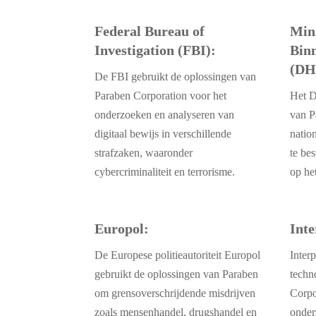
Federal Bureau of
Mini
Investigation (FBI):
Binn
(DH
De FBI gebruikt de oplossingen van
Paraben Corporation voor het
Het D
onderzoeken en analyseren van
van P
digitaal bewijs in verschillende
nation
strafzaken, waaronder
te be
cybercriminaliteit en terrorisme.
op he
Europol:
Inte
De Europese politieautoriteit Europol
Inter
gebruikt de oplossingen van Paraben
techn
om grensoverschrijdende misdrijven
Corpo
zoals mensenhandel, drugshandel en
onder