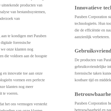
De uitstekende producten van
Innovatieve tec
nalyse van bestandssystemen,
Paraben Corporation st
onderzoek van
technologieën. Hun tools
die de efficiëntie en 
aan te kondigen met Paraben
aanzienlijk verbeteren.
digitale forensische
 we onze klanten nog
Gebruiksvriend
den die voldoen aan de hoogste
De producten van Para
gebruiksvriendelijke i
forensische taken kunn
ng en innovatie toe aan onze
kostbare tijd en midde
logieën vormen een perfecte
onze klanten nog meer
Betrouwbaarhei
t te voeren.
Paraben Corporation he
dat het ons vermogen versterkt
betrouwbaarheid en na
behoeften van onze klanten.