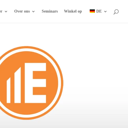
er
Over ons
Seminars
Winkel op
DE