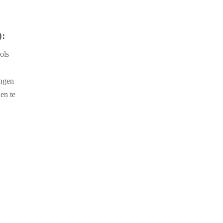
):
ols
ingen
en te