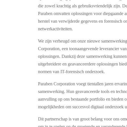
die zowel krachtig als gebruiksvriendelijk zijn. 
Paraben omvatten oplossingen voor diepgaande a
herstel van verwijderde gegevens en forensisch 
netwerkactiviteiten.
We zijn verheugd om onze nieuwe samenwerking 
Corporation, een toonaangevende leverancier van 
oplossingen. Dankzij deze samenwerking kunnen
uitgebreidere en geavanceerdere oplossingen bie
normen van IT-forensisch onderzoek.
Paraben Corporation voegt tientallen jaren ervari
samenwerking. Hun geavanceerde tools en techno
aanvulling op ons bestaande portfolio en bieden 
mogelijkheden om succesvol digitaal onderzoek ui
Dit partnerschap is van groot belang voor ons om
om in te spelen op de groeiende en veranderende 