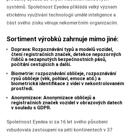
systémů. Společnost Eyedea přikládá velký význam
etickému využívání technologií umělé inteligence a
část svého zisku věnuje nekomerčním organizacím.
Sortiment výrobků zahrnuje mimo jiné:
Doprava: Rozpoznávání typů a modelů vozidel,
čtení registračních značek, detekce nepozorných
řidičů a nezapnutých bezpečnostních pásů,
počítání cestujících a další.
Biometrie: rozpoznávání obličeje, rozpoznávání
rysů obličeje (věk, pohlaví, emoce atd.) a
biometrická identifikace z videí v nekontrolovaném
prostředí.
Anonymizace: Anonymizace obličejů a
registračních značek vozidel v obrazových datech
v souladu s GDPR.
Společnost Eyedea si za 16 let svého působení
vybudovala zastoupení na pěti kontinentech v 37