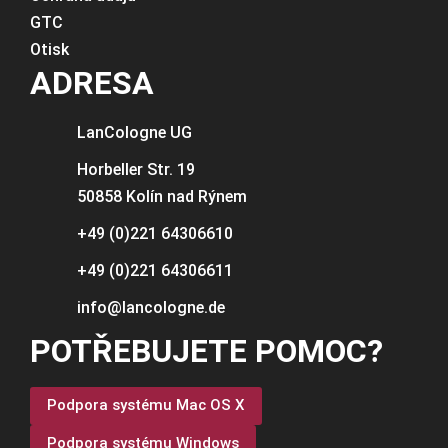
GTC
Otisk
ADRESA
LanCologne
UG
Horbeller Str. 19
50858 Kolín nad Rýnem
+49 (0)221 64306610
+49 (0)221 64306611
info@lancologne.de
POTŘEBUJETE POMOC?
Podpora systému Mac OS X
Podpora systému Windows