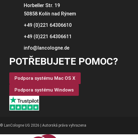
Horbeller Str. 19
50858 Kolín nad Rýnem
+49 (0)221 64306610
+49 (0)221 64306611
info@lancologne.de
POTŘEBUJETE POMOC?
Podpora systému Mac OS X
Podpora systému Windows
© LanCologne UG 2026 | Autorská práva vyhrazena