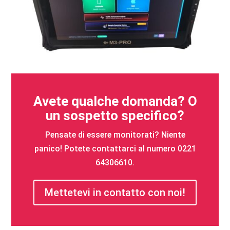
Avete qualche domanda? O
un sospetto specifico?
Pensate di essere monitorati? Niente
panico! Potete contattarci al numero 0221
64306610.
Mettetevi in contatto con noi!