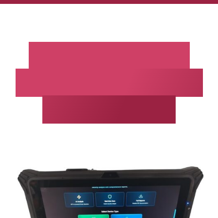
Controllo delle
minacce mobili e
del malware