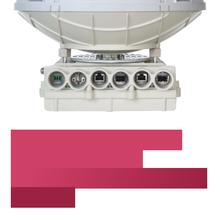
Lo specialista dei relè
radio per le radio
EtherHaul in banda E e in
banda V