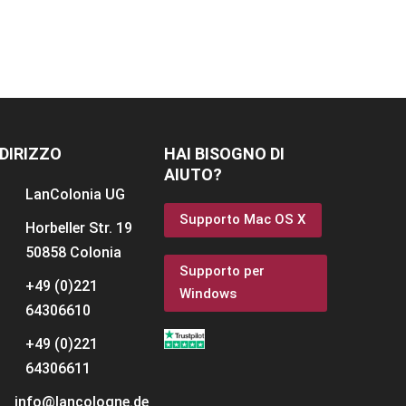
NDIRIZZO
HAI BISOGNO DI
AIUTO?
LanColonia
UG
Supporto Mac OS X
Horbeller Str. 19
50858 Colonia
Supporto per
+49 (0)221
Windows
64306610
+49 (0)221
64306611
info@lancologne.de