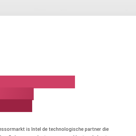
eit en prestaties
rd met
igheid!
essormarkt is Intel de technologische partner die