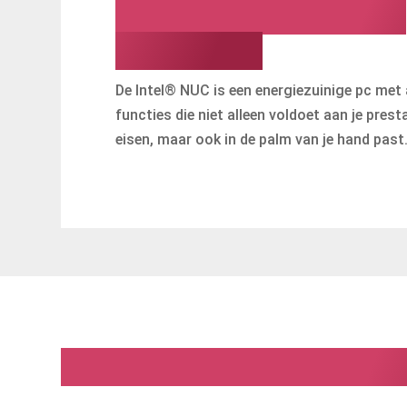
Klein formaat, groot
potentieel
De Intel® NUC is een energiezuinige pc met 
functies die niet alleen voldoet aan je prest
eisen, maar ook in de palm van je hand past
De perfecte oplossing vo