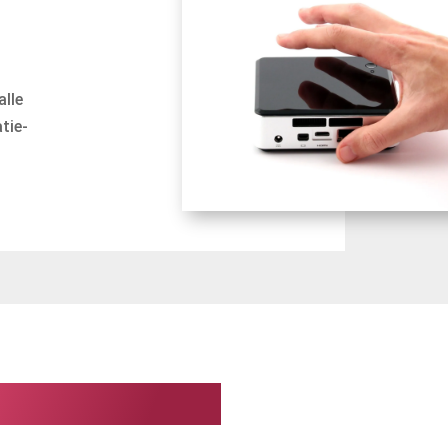
alle
atie-
.
or bijna alles