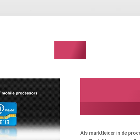
Intel
Intel kwalit
gecombinee
energiezuin
Als marktleider in de proc