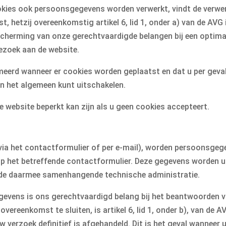
kies ook persoonsgegevens worden verwerkt, vindt de verwerki
t, hetzij overeenkomstig artikel 6, lid 1, onder a) van de AV
bescherming van onze gerechtvaardigde belangen bij een optima
bezoek aan de website.
eerd wanneer er cookies worden geplaatst en dat u per geval 
in het algemeen kunt uitschakelen.
e website beperkt kan zijn als u geen cookies accepteert.
ia het contactformulier of per e-mail), worden persoonsgege
op het betreffende contactformulier. Deze gegevens worden u
de daarmee samenhangende technische administratie.
evens is ons gerechtvaardigd belang bij het beantwoorden va
 overeenkomst te sluiten, is artikel 6, lid 1, onder b), van d
verzoek definitief is afgehandeld. Dit is het geval wanneer 