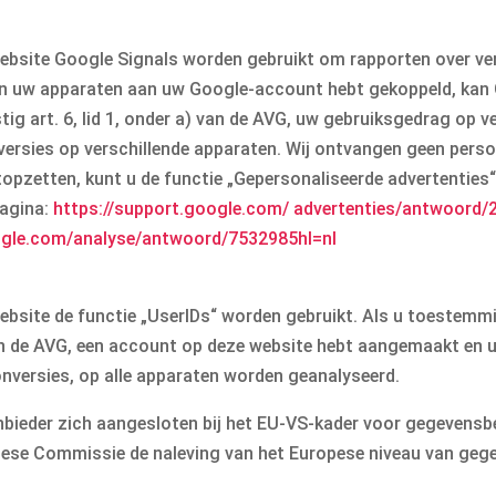
website Google Signals worden gebruikt om rapporten over ver
 en uw apparaten aan uw Google-account hebt gekoppeld, ka
g art. 6, lid 1, onder a) van de AVG, uw gebruiksgedrag op v
ersies op verschillende apparaten. Wij ontvangen geen pers
stopzetten, kunt u de functie „Gepersonaliseerde advertenties
pagina:
https://support.google.com
/ advertenties
/antwoord
/
ogle.com
/analyse
/antwoord
/7532985
hl=nl
website de functie „UserIDs“ worden gebruikt. Als u toestem
 van de AVG, een account op deze website hebt aangemaakt en 
nversies, op alle apparaten worden geanalyseerd.
nbieder zich aangesloten bij het EU-VS-kader voor gegevens
opese Commissie de naleving van het Europese niveau van ge