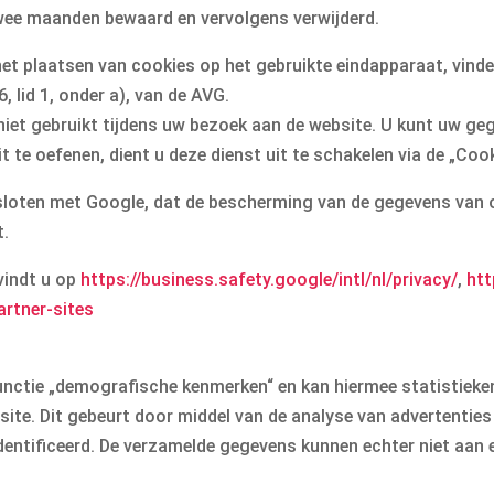
wee maanden bewaard en vervolgens verwijderd.
t plaatsen van cookies op het gebruikte eindapparaat, vinden 
lid 1, onder a), van de AVG.
et gebruikt tijdens uw bezoek aan de website. U kunt uw geg
t te oefenen, dient u deze dienst uit te schakelen via de „Co
sloten met Google, dat de bescherming van de gegevens van
t.
vindt u op
https://business.safety.google
/intl
/nl
/privacy
/
,
htt
artner-sites
nctie „demografische kenmerken“ en kan hiermee statistieken o
ite. Dit gebeurt door middel van de analyse van advertenties
dentificeerd. De verzamelde gegevens kunnen echter niet aan