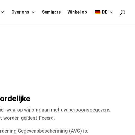
Over ons
Seminars
Winkel op
DE
ordelijke
manier waarop wij omgaan met uw persoonsgegevens
 worden geïdentificeerd.
ordening Gegevensbescherming (AVG) is: