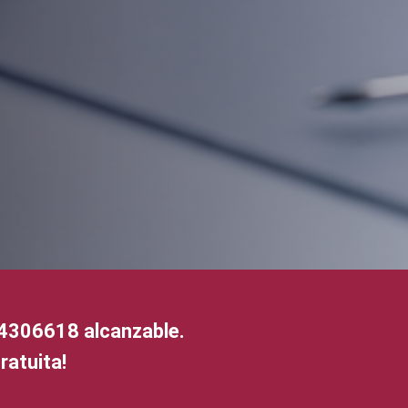
64306618
alcanzable.
ratuita!