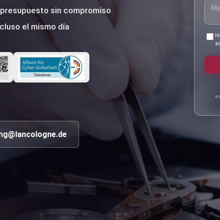
n presupuesto sin compromiso
cluso el mismo día
H
a
e
ng@lancologne.de