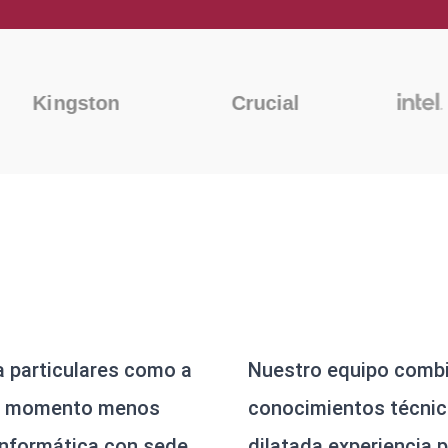
 de datos en Colon
a particulares como a
Nuestro equipo comb
 el momento menos
conocimientos técnic
informática con sede
dilatada experiencia 